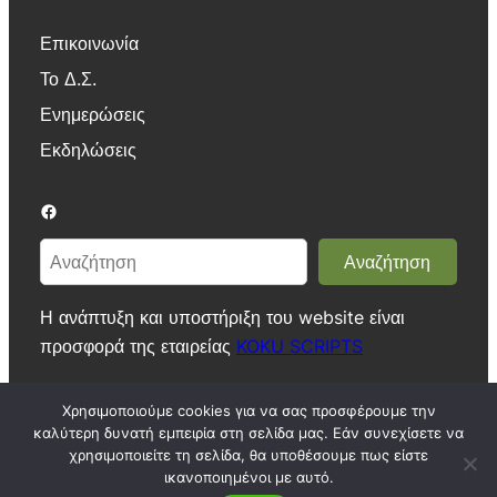
Επικοινωνία
Το Δ.Σ.
Ενημερώσεις
Εκδηλώσεις
Facebook
Α
Αναζήτηση
ν
α
Η ανάπτυξη και υποστήριξη του website είναι
ζ
προσφορά της εταιρείας
KOKU SCRIPTS
ή
τ
Χρησιμοποιούμε cookies για να σας προσφέρουμε την
η
καλύτερη δυνατή εμπειρία στη σελίδα μας. Εάν συνεχίσετε να
σ
Πνευματικά δικαιώματα ©
2026. Με την επιφύλαξη παντός
χρησιμοποιείτε τη σελίδα, θα υποθέσουμε πως είστε
ικανοποιημένοι με αυτό.
η
δικαιώματος.