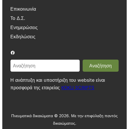
Επικοινωνία
Το Δ.Σ.
Ενημερώσεις
Εκδηλώσεις
Facebook
Α
Αναζήτηση
ν
α
Η ανάπτυξη και υποστήριξη του website είναι
ζ
προσφορά της εταιρείας
KOKU SCRIPTS
ή
τ
η
σ
Πνευματικά δικαιώματα ©
2026. Με την επιφύλαξη παντός
η
δικαιώματος.