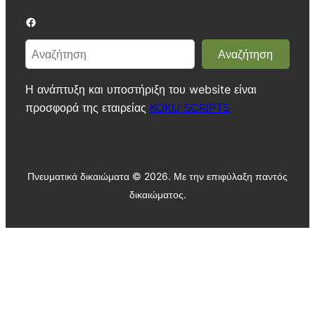
Facebook
Α
Αναζήτηση
ν
α
Η ανάπτυξη και υποστήριξη του website είναι
ζ
προσφορά της εταιρείας
KOKU SCRIPTS
ή
τ
η
σ
Πνευματικά δικαιώματα ©
2026. Με την επιφύλαξη παντός
η
δικαιώματος.