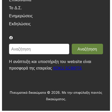
Το Δ.Σ.
Ενημερώσεις
Εκδηλώσεις
Facebook
Α
Αναζήτηση
ν
α
Η ανάπτυξη και υποστήριξη του website είναι
ζ
προσφορά της εταιρείας
KOKU SCRIPTS
ή
τ
η
σ
Πνευματικά δικαιώματα ©
2026. Με την επιφύλαξη παντός
η
δικαιώματος.